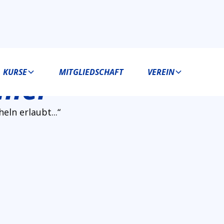
KURSE
MITGLIEDSCHAFT
VEREIN
ller
heln erlaubt...“